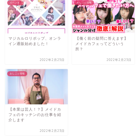
イベント
おしごと情報
マジカルロリポップ、オンラ
【働く前の疑問に答えます】
イン通販始めました！
メイドカフェってどういう
所？
2022年2月25日
2022年2月23日
おしごと情報
【本業は芸人！？】メイドカ
フェのキッチンのお仕事を紹
介します
2022年2月23日