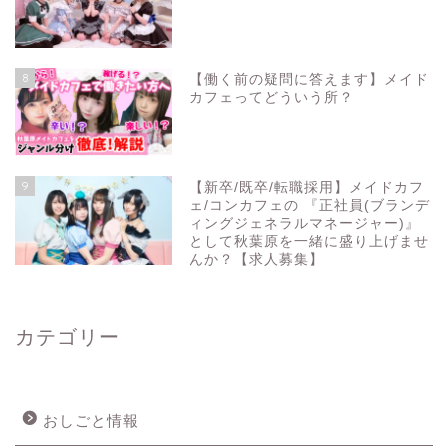
8
【働く前の疑問に答えます】メイド
カフェってどういう所？
9
【新卒/既卒/転職採用】メイドカフ
ェ/コンカフェの 『正社員(ブランデ
ィングジェネラルマネージャー)』
として秋葉原を一緒に盛り上げませ
んか？【求人募集】
カテゴリー
おしごと情報