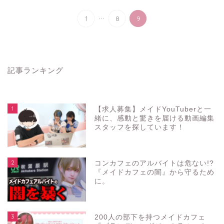
...
1
8
9
記事ランキング
1
【求人募集】メイドYouTuberと一
緒に、感動と驚きを届ける動画編集
スタッフを探しています！
2
コンカフェのアルバイトは危ない!?
『メイドカフェの闇』から守るため
に。
3
200人の部下を持つメイドカフェ