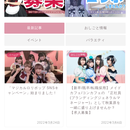
最新記事
おしごと情報
イベント
バラエティ
イベント
おしごと情報
「マジカルロリポップ SNSキ
【新卒/既卒/転職採用】メイド
ャンペーン」始まりました！
カフェ/コンカフェの 『正社員
(ブランディングジェネラルマ
ネージャー)』として秋葉原を
一緒に盛り上げませんか？
【求人募集】
2022年3月24日
2022年3月6日