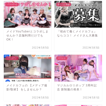
バラエティ
おしごと情報
メイドYouTuberとコラボしま
『初めて働くメイドカフェ』
せんか？店舗利用だけでも
ならココ！ メイドさん大募集
OK！
2022年3月5日
2022年3月3日
バラエティ
イベント
メイドカフェの 【メディア撮
マジカルロリポップ 3周年記
影/取材】 をしませんか？
念 新制服の発表！
2022年3月3日
2022年3月1日