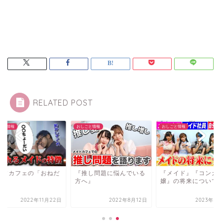
RELATED POST
ごと情報
おしごと情報
おしごと情報
イドカフェの「おねだ
『推し問題に悩んでいる
『メイド』『コンカ
」
方へ』
嬢』の将来について
2022年11月22日
2022年8月12日
2023年2