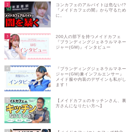
2
コンカフェのアルバイトは危ない!?
『メイドカフェの闇』から守るため
に。
3
200人の部下を持つメイドカフェ
『ブランディングジェネラルマネー
ジャー(GM)』インタビュー
4
『ブランディングジェネラルマネー
ジャー(GM)兼インフルエンサー』
メイド服や内装のデザインも私がし
ます！
5
【メイドカフェのキッチンさん、裏
方さんになりたい方へ】
6