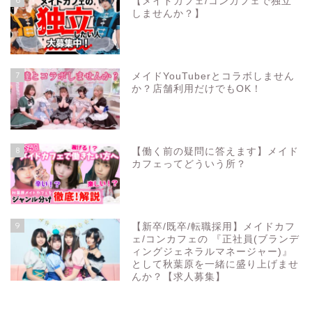
【メイドカフェ/コンカフェで独立
しませんか？】
7
メイドYouTuberとコラボしません
か？店舗利用だけでもOK！
8
【働く前の疑問に答えます】メイド
カフェってどういう所？
9
【新卒/既卒/転職採用】メイドカフ
ェ/コンカフェの 『正社員(ブランデ
ィングジェネラルマネージャー)』
として秋葉原を一緒に盛り上げませ
んか？【求人募集】