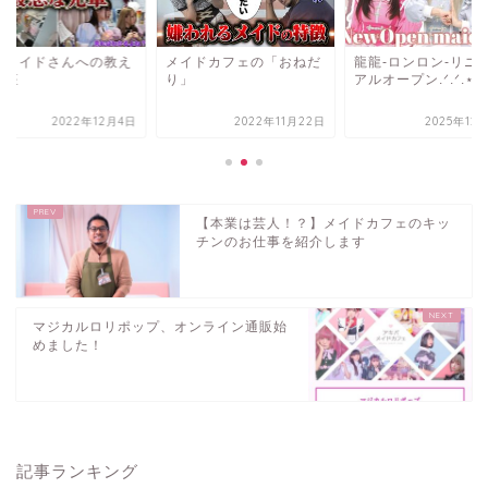
イドカフェの「おねだ
龍龍‐ロンロン‐リニュー
新人メイドさんへの
」
アルオープン.ᐟ.ᐟ.⋆
方講座
2022年11月22日
2025年12月15日
2022年12
【本業は芸人！？】メイドカフェのキッ
チンのお仕事を紹介します
マジカルロリポップ、オンライン通販始
めました！
記事ランキング