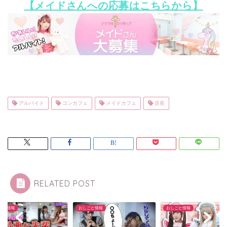
【メイドさんへの応募はこちらから】
アルバイト
コンカフェ
メイドカフェ
店長
RELATED POST
ごと情報
おしごと情報
おしごと情報