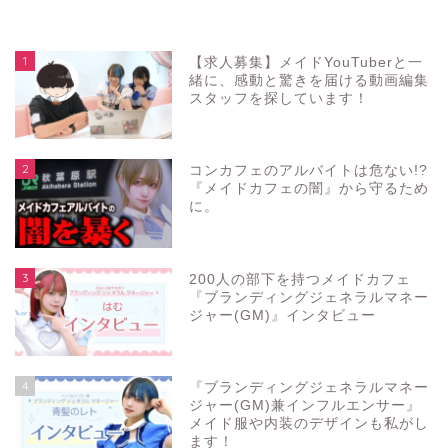
1
【求人募集】メイドYouTuberと一
緒に、感動と驚きを届ける動画編集
スタッフを探しています！
2
コンカフェのアルバイトは危ない!?
『メイドカフェの闇』から守るため
に。
3
200人の部下を持つメイドカフェ
『ブランディングジェネラルマネー
ジャー(GM)』インタビュー
4
『ブランディングジェネラルマネー
ジャー(GM)兼インフルエンサー』
メイド服や内装のデザインも私がし
ます！