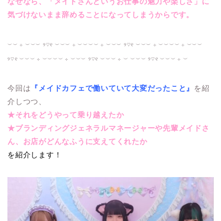
なぜなら、「メイドさんというお仕事の魅力や楽しさ」に
気づけないまま辞めることになってしまうからです。
︶︶ ⊹ ︶︶︶ ୨♡୧ ︶︶︶ ⊹ ︶︶︶︶ ⊹ ︶︶︶ ୨♡୧ ︶︶︶ ⊹ ︶︶︶︶ ⊹ ︶︶︶
୨♡୧ ︶︶︶ ⊹ ︶︶︶︶ ⊹ ︶︶︶ ୨♡୧ ︶︶︶ ⊹ ︶ ︶︶︶ ୨♡୧ ︶︶︶ ⊹ ︶
今回は
『メイドカフェで働いていて大変だったこと』
を紹
介しつつ、
★それをどうやって乗り越えたか
★ブランディングジェネラルマネージャーや先輩メイドさ
ん、お店がどんなふうに支えてくれたか
を紹介します！