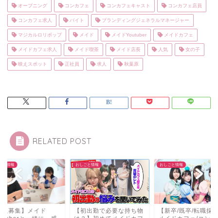
オープニング
コンカフェ
コンカフェキャスト
コンカフェ店員
コンカフェ求人
バイト
ブランディングジェネラルマネージャー
マジカルロリポップ
メイド
メイドYoutuber
メイドカフェ
メイドカフェ求人
メイド喫茶
メイド店長
人気
女の子
映えスポット
正社員
求人
秋葉原
RELATED POST
ごと情報
おしごと情報
おしごと情報
求人募集】メイド
【初出勤で必要な持ち物
【新卒/既卒/転職採