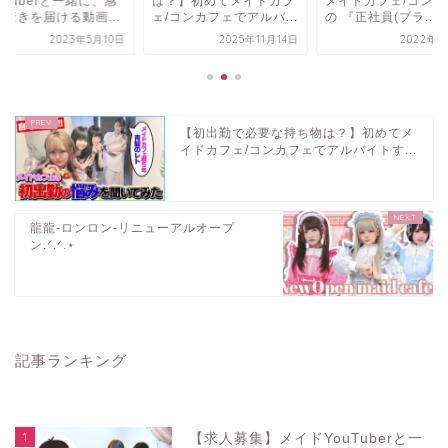
uTuberと一緒に、感
は？】初めてメイドカフ
メイドカフェ/コンカ
と驚きを届ける動画...
ェ/コンカフェでアルバ...
の 『正社員(ブラ...
2023年5月10日
2025年11月14日
2022年3
【初出勤で必要な持ち物は？】初めてメ
イドカフェ/コンカフェでアルバイトす...
龍龍‐ロンロン‐リニューアルオープ
ン.ᐟ.ᐟ.⋆
記事ランキング
1
【求人募集】メイドYouTuberと一