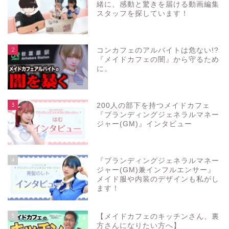
緒に、感動と驚きを届ける動画編集
スタッフを探しています！
2
コンカフェのアルバイトは危ない!?
『メイドカフェの闇』から守るため
に。
3
200人の部下を持つメイドカフェ
『ブランディングジェネラルマネー
ジャー(GM)』インタビュー
4
『ブランディングジェネラルマネー
ジャー(GM)兼インフルエンサー』
メイド服や内装のデザインも私がし
ます！
5
【メイドカフェのキッチンさん、裏
方さんになりたい方へ】