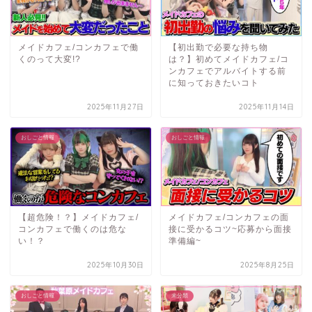
メイドカフェ/コンカフェで働
【初出勤で必要な持ち物
くのって大変!?
は？】初めてメイドカフェ/コ
ンカフェでアルバイトする前
に知っておきたいコト
2025年11月27日
2025年11月14日
おしごと情報
おしごと情報
【超危険！？】メイドカフェ/
メイドカフェ/コンカフェの面
コンカフェで働くのは危な
接に受かるコツ~応募から面接
い！？
準備編~
2025年10月30日
2025年8月25日
おしごと情報
未分類