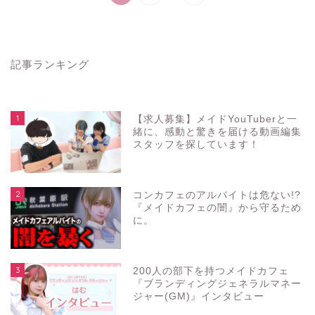
記事ランキング
1
【求人募集】メイドYouTuberと一
緒に、感動と驚きを届ける動画編集
スタッフを探しています！
2
コンカフェのアルバイトは危ない!?
『メイドカフェの闇』から守るため
に。
3
200人の部下を持つメイドカフェ
『ブランディングジェネラルマネー
ジャー(GM)』インタビュー