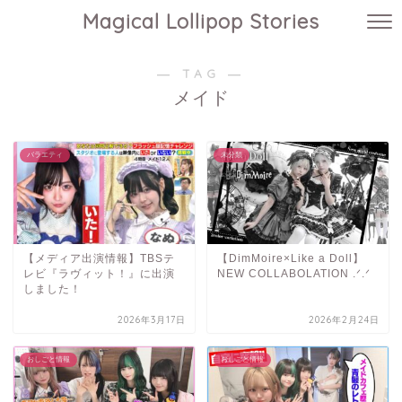
Magical Lollipop Stories
― TAG ―
メイド
バラエティ
未分類
【メディア出演情報】TBSテ
【DimMoire×Like a Doll】
レビ『ラヴィット！』に出演
NEW COLLABOLATION .ᐟ.ᐟ
しました！
2026年3月17日
2026年2月24日
おしごと情報
おしごと情報