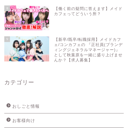
8
【働く前の疑問に答えます】メイド
カフェってどういう所？
9
【新卒/既卒/転職採用】メイドカフ
ェ/コンカフェの 『正社員(ブランデ
ィングジェネラルマネージャー)』
として秋葉原を一緒に盛り上げませ
んか？【求人募集】
カテゴリー
おしごと情報
お客様向け