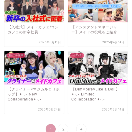
【入社式】メイドカフェ/コン
【アシスタントマネージャ
カフェの新卒社員
ー】メイドの役職をご紹介
2025年8月11日
2025年4月14日
おしごと情報
イベント
【クライナー×マジカルロリポ
【DimMoire×Like a Doll】
ップ】✦·.⋆ New
✦·.⋆ Limited
Collaboration✦·.⋆
Collaboration✦·.⋆
2025年3月24日
2025年2月14日
...
1
2
4