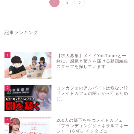
1
2
3
記事ランキング
1
【求人募集】メイドYouTuberと一
緒に、感動と驚きを届ける動画編集
スタッフを探しています！
2
コンカフェのアルバイトは危ない!?
『メイドカフェの闇』から守るため
に。
3
200人の部下を持つメイドカフェ
『ブランディングジェネラルマネー
ジャー(GM)』インタビュー