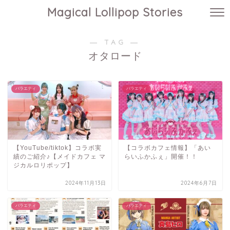
Magical Lollipop Stories
― TAG ―
オタロード
バラエティ
バラエティ
【YouTube/tiktok】コラボ実
【コラボカフェ情報】「あい
績のご紹介♪【メイドカフェ マ
らいふかふぇ」開催！！
ジカルロリポップ】
2024年11月13日
2024年6月7日
バラエティ
バラエティ