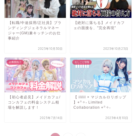
【転職/中途採用/正社員】ブラ
【絶対に落ちる】メイドカフ
ンディングジェネラルマネー
ェの面接を、"完全再現"
ジャー(GM)兼キッチンのお仕
事紹介
2023年10月30日
2023年10月23日
お客様向け
おしごと情報
【初心者必見】メイドカフェ/
【 ililil × マジカルロリポップ
コンカフェの料金システム相
】⌖꙳✧˖ Limited
場を解説します！
Collaboration ⌖꙳✧˖
2023年7月14日
2023年4月10日