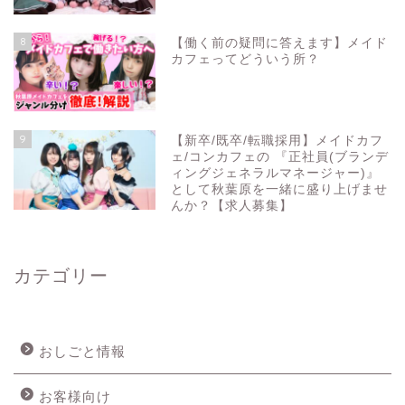
8
【働く前の疑問に答えます】メイド
カフェってどういう所？
9
【新卒/既卒/転職採用】メイドカフ
ェ/コンカフェの 『正社員(ブランデ
ィングジェネラルマネージャー)』
として秋葉原を一緒に盛り上げませ
んか？【求人募集】
カテゴリー
おしごと情報
お客様向け