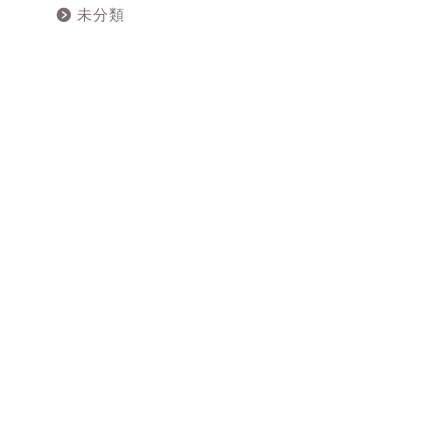
未分類
ン
独
！