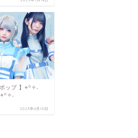
ロリポップ 】⌖꙳✧˖
on ⌖꙳✧˖
2023年4月10日