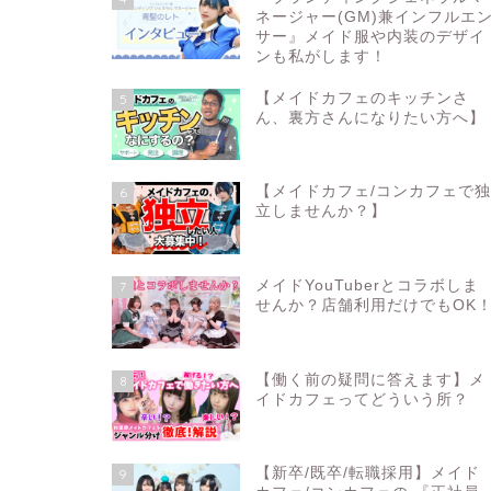
ネージャー(GM)兼インフルエ
サー』メイド服や内装のデザイ
ンも私がします！
【メイドカフェのキッチンさ
5
ん、裏方さんになりたい方へ】
【メイドカフェ/コンカフェで
6
立しませんか？】
メイドYouTuberとコラボしま
7
せんか？店舗利用だけでもOK
【働く前の疑問に答えます】メ
8
イドカフェってどういう所？
【新卒/既卒/転職採用】メイド
9