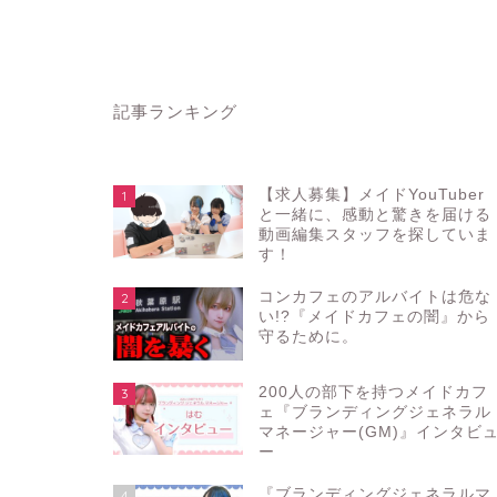
記事ランキング
【求人募集】メイドYouTuber
1
と一緒に、感動と驚きを届ける
動画編集スタッフを探していま
す！
コンカフェのアルバイトは危な
2
い!?『メイドカフェの闇』から
守るために。
200人の部下を持つメイドカフ
3
ェ『ブランディングジェネラル
マネージャー(GM)』インタビ
ー
『ブランディングジェネラルマ
4