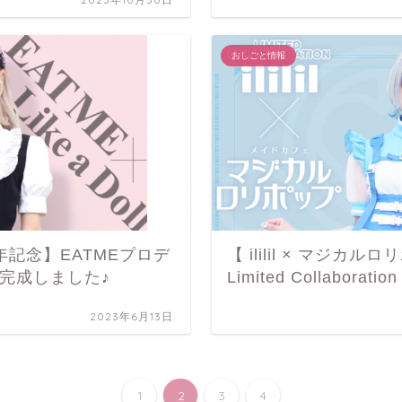
おしごと情報
 3周年記念】EATMEプロデ
【 ililil × マジカル
完成しました♪
Limited Collaborati
2023年6月13日
1
2
3
4