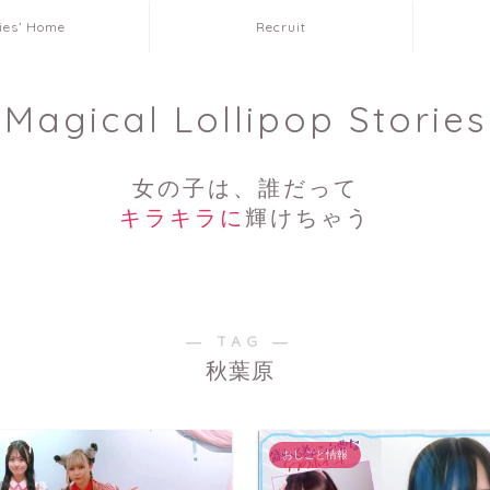
ies’ Home
Recruit
Magical Lollipop Stories
女の子は、誰だって
キラキラに
輝けちゃう
― TAG ―
秋葉原
おしごと情報