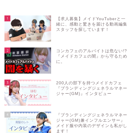
1
【求人募集】メイドYouTuberと一
緒に、感動と驚きを届ける動画編集
スタッフを探しています！
2
コンカフェのアルバイトは危ない!?
『メイドカフェの闇』から守るため
に。
3
200人の部下を持つメイドカフェ
『ブランディングジェネラルマネー
ジャー(GM)』インタビュー
4
『ブランディングジェネラルマネー
ジャー(GM)兼インフルエンサー』
メイド服や内装のデザインも私がし
ます！