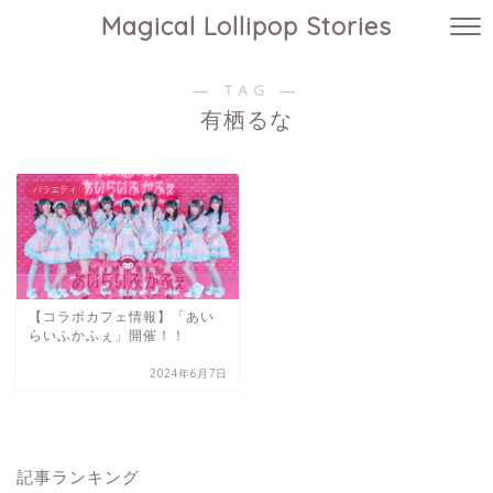
Magical Lollipop Stories
― TAG ―
有栖るな
バラエティ
【コラボカフェ情報】「あい
らいふかふぇ」開催！！
2024年6月7日
記事ランキング