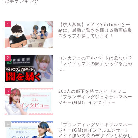
記事ランキング
1
【求人募集】メイドYouTuberと一
緒に、感動と驚きを届ける動画編集
スタッフを探しています！
2
コンカフェのアルバイトは危ない!?
『メイドカフェの闇』から守るため
に。
3
200人の部下を持つメイドカフェ
『ブランディングジェネラルマネー
ジャー(GM)』インタビュー
4
『ブランディングジェネラルマネー
ジャー(GM)兼インフルエンサー』
メイド服や内装のデザインも私がし