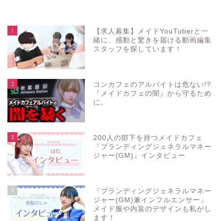
1
【求人募集】メイドYouTuberと一
緒に、感動と驚きを届ける動画編集
スタッフを探しています！
2
コンカフェのアルバイトは危ない!?
『メイドカフェの闇』から守るため
に。
3
200人の部下を持つメイドカフェ
『ブランディングジェネラルマネー
ジャー(GM)』インタビュー
4
『ブランディングジェネラルマネー
ジャー(GM)兼インフルエンサー』
メイド服や内装のデザインも私がし
ます！