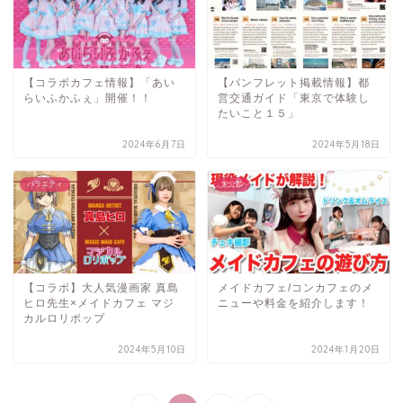
【コラボカフェ情報】「あい
【パンフレット掲載情報】都
らいふかふぇ」開催！！
営交通ガイド「東京で体験し
たいこと１５」
2024年6月7日
2024年5月18日
バラエティ
未分類
【コラボ】大人気漫画家 真島
メイドカフェ/コンカフェのメ
ヒロ先生×メイドカフェ マジ
ニューや料金を紹介します！
カルロリポップ
2024年5月10日
2024年1月20日