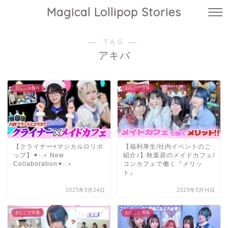
Magical Lollipop Stories
― TAG ―
アキバ
おしごと情報
おしごと情報
【クライナー×マジカルロリポ
【福利厚生/社内イベントのご
ップ】✦·.⋆ New
紹介♪】秋葉原のメイドカフェ/
Collaboration✦·.⋆
コンカフェで働く『メリッ
ト』
2025年3月24日
2025年3月14日
おしごと情報
おしごと情報