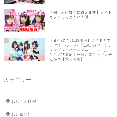
8
【働く前の疑問に答えます】メイド
カフェってどういう所？
9
【新卒/既卒/転職採用】メイドカフ
ェ/コンカフェの 『正社員(ブランデ
ィングジェネラルマネージャー)』
として秋葉原を一緒に盛り上げませ
んか？【求人募集】
カテゴリー
おしごと情報
お客様向け