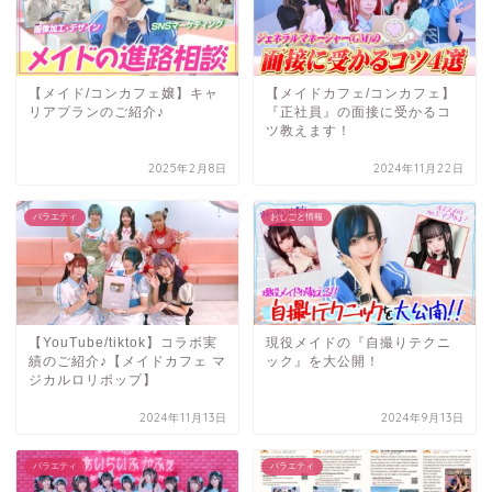
【メイド/コンカフェ嬢】キャ
【メイドカフェ/コンカフェ】
リアプランのご紹介♪
『正社員』の面接に受かるコ
ツ教えます！
2025年2月8日
2024年11月22日
バラエティ
おしごと情報
【YouTube/tiktok】コラボ実
現役メイドの『自撮りテクニ
績のご紹介♪【メイドカフェ マ
ック』を大公開！
ジカルロリポップ】
2024年11月13日
2024年9月13日
バラエティ
バラエティ