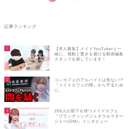
記事ランキング
1
【求人募集】メイドYouTuberと一
緒に、感動と驚きを届ける動画編集
スタッフを探しています！
2
コンカフェのアルバイトは危ない!?
『メイドカフェの闇』から守るため
に。
3
200人の部下を持つメイドカフェ
『ブランディングジェネラルマネー
ジャー(GM)』インタビュー