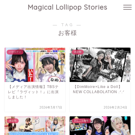
Magical Lollipop Stories
― TAG ―
お客様
バラエティ
未分類
【メディア出演情報】TBSテ
【DimMoire×Like a Doll】
レビ『ラヴィット！』に出演
NEW COLLABOLATION .ᐟ.ᐟ
しました！
2026年3月17日
2026年2月24日
未分類
おしごと情報