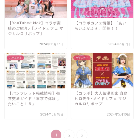
【YouTube/tiktok】コラボ実
【コラボカフェ情報】「あい
績のご紹介♪【メイドカフェ マ
らいふかふぇ」開催！！
ジカルロリポップ】
2024年11月13日
2024年6月7日
バラエティ
バラエティ
【パンフレット掲載情報】都
【コラボ】大人気漫画家 真島
営交通ガイド「東京で体験し
ヒロ先生×メイドカフェ マジ
たいこと１５」
カルロリポップ
2024年5月18日
2024年5月10日
1
2
3