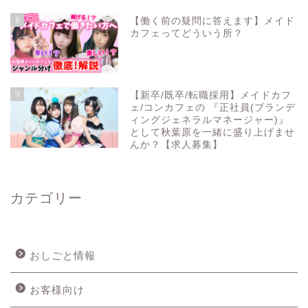
8
【働く前の疑問に答えます】メイド
カフェってどういう所？
9
【新卒/既卒/転職採用】メイドカフ
ェ/コンカフェの 『正社員(ブランデ
ィングジェネラルマネージャー)』
として秋葉原を一緒に盛り上げませ
んか？【求人募集】
カテゴリー
おしごと情報
お客様向け