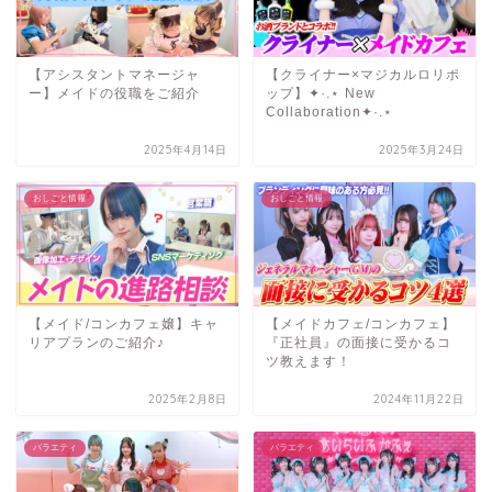
【アシスタントマネージャ
【クライナー×マジカルロリポ
ー】メイドの役職をご紹介
ップ】✦·.⋆ New
Collaboration✦·.⋆
2025年4月14日
2025年3月24日
おしごと情報
おしごと情報
【メイド/コンカフェ嬢】キャ
【メイドカフェ/コンカフェ】
リアプランのご紹介♪
『正社員』の面接に受かるコ
ツ教えます！
2025年2月8日
2024年11月22日
バラエティ
バラエティ