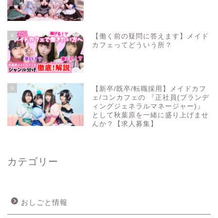
8
【働く前の疑問に答えます】メイド
カフェってどういう所？
9
【新卒/既卒/転職採用】メイドカフ
ェ/コンカフェの 『正社員(ブランデ
ィングジェネラルマネージャー)』
として秋葉原を一緒に盛り上げませ
んか？【求人募集】
カテゴリー
おしごと情報